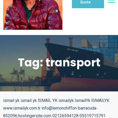
Quote
Tag:
transport
ismail yk ismail yk İSMAİL YK ismailyk İsmailYk İSMAİLYK www.ismailyk.com.tr info@lemonchiffon-barracuda-852096.hostingersite.com 02126594128 05519715791 05326964099 SAZ ELEKTRO SAZ KANUN BAĞLAMA YAYLI TANBUR PİANO ORG POP MÜZİK SANATÇISI İsmail YurtSeven Kardeşler Hayranı Sayfasıdır. Sanatçıya İstediği Takdirde Tüm bilgileri Web Sitesi ve Domain Hakkı Teslim Edilecektir. Copyright © 2024 AKTİFNET, Bütün hakları saklıdır. Design By GÖKHAN EGE . Sponsor By TUNALAR – DORUK GREEN WORLD – ALMAN KURDU – SENAGRAFİK- ASKICIM – ATLANTAR – PINAR TELEKOM – MARGAS – WANDSTOFF – PAKTEL- OTOGAZCIM – STALTEKS – MEDİFARMA LOJİSTİK- PANORAMA ARABULUCULUK – BAER İLAÇ- DYG GRUP – MUTLULUK MODA – EYÜBOĞLU HUKUK – DİĞDEM HOME – KAYRA SİNEKLİK – GÜNAYDIN HOME – GREEN MİLE PLAST – KEVKEB – MANA GLOBAL – LİMSAN – DORUK GÜZELLİK – SANPLASTİK – MARUFPLEKSİ 02126594128 – 05519715791 – 05326964099 – 05326964020 – 05356589031 Copyright © 2025 AKTİFNET , Bütün hakları saklıdır.Müzik ve Ses Design By GÖKHAN EGE Sponsor By DHL – DHL EXPRESS – İMPORT – MİCRO EXPORT – AKTİF EXPORT – AKTİF PORT – LOJİSTİC – TUNALAR – DORUK GREEN WORLD – ASKICIM Doğum adı İsmail Yurtseven Doğum 5 Temmuz 1978 (44 yaşında) Hamm, Almanya Tarzlar Fantezi müzik, Arabesk, Rnb Meslekler Şarkıcı, söz yazarı, besteci,aranjör Etkin yıllar 1995-günümüz Müzik şirketi Avrupa, Musicom İlişkili hareketler Yurtseven Kardeşler Resmî site ismailyk.com İsmail YK ya da gerçek ismiyle İsmail Yurtseven (d. 5 Temmuz 1978, Hamm) Türk şarkıcı. 2006 yılında çıkan Bombabomba.com başlıklı albümü, Türkiye’de yılın en çok satan albümü oldu.[1] Hayatı ve kariyeri Yurtseven Kardeşler Müzik grubunun en küçük solistidir. 1978 yılında Sivas’tan Almanya’ya fabrika işçisi olarak göç eden Ali Rıfat ve eşi Zerife Yurtseven çiftinin müzikle uğraşan beş çocuğundan en küçüğü olan İsmail YK, 5 Temmuz 1978 yılında sabah 05.00’te Almanya, Hamm’da dünyaya gelmiştir. 7 yaşında kardeşleriyle birlikte sahnelere çıkmaya başlamıştır. Yurtseven Kardeşler olarak 1985 ve 1987 yıllarında 2 amatör albüm çıkarmışlardır. 1988 yılında ZDF televizyonunda “Nachbarn in Europa” adlı programa davet edilmiştir. 13 yaşında tam olarak sahne hayatına başlamış ve 1995 yılında ise profesyonel müzik kariyerine adım atmıştır. Alişan, Seda Sayan, Kibariye, Ebru Yaşar gibi sanatçılara birçok beste vermiş, albümlerinde aranje ve müzik yönetmenliği yapmıştır. Konservatuvarda piyano ve gitar mezunudur. Diskografisi Albümleri Şappur Şuppur (2004) – Türkiye satış 1.250.000 Bombabomba.com (2006) – Türkiye satış: 600.000 Bas Gaza (2008) – Türkiye satış: 450.000 Haydi Bastır (2009) – Türkiye satış: 1.500.000 Psikopat (2011) – Türkiye satış: 150.000 Metropol (2012) – Türkiye satış: 100.000 Kıyamet (2015) Tansiyon (2018) Video klipleri Üfle (2004) – Şappur Şuppur Şappur Şuppur (2004) – Şappur Şuppur Nerdesin (2004) – Şappur Şuppur Son Defa (2004) – Şappur Şuppur Tıkla (2005) – Şappur Şuppur İsterim Seni (2005) – Şappur Şuppur Www.Bombabomba.com (2006) Allah Belanı Versin (2006) Git Hadi Git (2006) Bu Şarkının Sözleri yok (2007) Şekerim (2007) Bas Gaza (2008) – Bas Gaza Yar Gitme (2008) – Bas Gaza Bir Numara (2009) – Bas Gaza Haydi Bastır (2009) – Haydi Bastır Çılgın (2009) – Haydi Bastır Neden (2010) – Haydi Bastır Kudur Baby (2010) – Haydi Bastır Dokuz Mevsim (2010) – Haydi Bastır One Minute (2011) – Single Sanane (2011) – Psikopat Psikopat (2011) – Psikopat Duydum ki Çok Mutsuzsun (2011) – Psikopat Ben Senin Ananın (2012) – Metropol Radikal Feminist (2012) Aramanı Bekledim (2013) – Metropol Ya Senin Olurum (2013) – Metropol Doğum Günün Haram Olsun (2014) Nasıl Mutluluklar Dilerim (Erkam Aydar ile düet) (2014) Ah Leylim (2015) Özlüyorum Ben Seni (2015) Kıyamet Kopar (2016) Allah Belanı Versin (Rock Versiyon 2016) Zor Gelecek (Mekin ile düet) (2016) Zaten Ayrılacaktık (Mustafa Arapoğlu ile düet) (2016) Geber (2017) 80 80 160 (2017) Meyhoş Oldum (2018) Kibarım (2018) Tansiyon (2018) Bir Daha Sevmem (2018) Fanatik (2018) Alıştım Sana (2018) Yaralıyım (2018) Radikal Feminist (2018) Damar Damar (Mud ile düet) (2019) Aşığım (Tanery ile düet) (2019) Hep Seninle Olmak (2019) Çikolatam (2019) Yala Dur (2019) Oha (2020) Yaktırdın Bir Sigara (2020) Ayvayı Yemiş (2020) Hadi Ya (2021) Dokuz Mevsim (Akustik) (Ece Mumay ile düet) (2021) Aşkına Memnu (2021) Tatlı Kız (2021) Ağlarsan Ağla (2021) Ayrılmam (Hayat ile düet) (2021) Şımarık (2022) Bana Neden Kıydın (2022) Cehennem (2022) Ağzı Olan Konuşuyor (2022) Dondurmalar Benden (2022) Dertli Dertli (2022) Dağlar Seni Delik Delik Delerim (Türkü) (2022) Sen Gidemezsin (Dila Y. ile düet) (2023) Derdo Baba (2023) Filmografisi Selena (2006) Konuk Oyuncu Korkusuzlar (2007) İsmail Oyun Başladı (2009) Kanka Türkan Hanım’ın Konağı (2021) Konuk Oyuncu Reklamlar Namlı yoğurtları (2006) Dora Hospital (7 Haziran 2013) Norveç Klinik (2017) Namlı peyniri (2020) Namlı Sarı Gelin Çayı (2020) Ödülleri Yıl Ödül veren organizasyon Kategori 2005 32. Altın Kelebek Ödülleri Yılın En İyi Çıkış Yapan Sanatçısı (Şappur Şuppur) 2005 32. Altın Kelebek Ödülleri Umud Vaat Eden En Genç Yıldız Ödülü (Şappur Şuppur) 2005 4. MÜ-YAP Müzik Ödülleri Diamond Albüm Ödülü (Şappur Şuppur) 2005 4. MÜ-YAP Müzik Ödülleri Albüm Başarı Ödülü (Şappur Şuppur) 2005 Aşk Fm Yılın En İyi Sanatçısı (İsmail YK) 2005 Aşk Fm Yılın En İyi Şarkısı (İsmail YK – Nerdesin) 2005 Olay Gazetesi İz Bırakanlar Ödülü (İsmail YK) 2005 İstanbul FM9 İFA Performans Kutlama Ödülü (İsmail YK) 2005 İlhami Ahmed Örnekal İ.Ö.O Yılın En İyi Çıkış Yapan Sanatçısı (İsmail YK) 2006 5. MÜ-YAP Müzik Ödülleri Albüm Satış Ödülü (Yurtseven Kardeşler/Şimdi Halay Zamanı) 2006 Future Dergisi Müzik Ödülleri Yılın En İyi Fantazi Sanatçısı (İsmail YK) 2007 6. MÜ-YAP Müzik Ödülleri Diamond Albüm Ödülü (www.bombabomba.com) 2007 6. MÜ-YAP Müzik Ödülleri Yılın En Fazla Satan Mekanik Albüm Ödülü (www.bombabomba.com) 2007 6. MÜ-YAP Müzik Ödülleri Yılın En Fazla Satan Dijital Albüm Ödülü (www.bombabomba.com) 2007 6. MÜ-YAP Müzik Ödülleri Tüketici Albüm Kalite Ödülü (www.bombabomba.com) 2007 13. Kral TV Video Müzik Ödülleri En İyi Arabesk-Fantazi Erkek Sanatçısı (Git Hadi Git) 2007 14. Altın Objektif Ödülleri Yılın Albümü (İsmail YK – www.bombabomba.com) 2008 7. MÜ-YAP Müzik Ödülleri Platin Albüm Satış Ödülü (Yurtseven Kardeşler/Sen Hiç Aşık Oldun Mu) 2008 7. MÜ-YAP Müzik Ödülleri Dijital Kullanım Ödülü (Yurtseven Kardeşler/Sen Hiç Aşık Oldun Mu) 2008 14. Kral TV Video Müzik Ödülleri En İyi Arabesk-Fantazi Erkek Sanatçısı (Bu Şarkının Sözleri Yok) 2008 7. MÜ-YAP Müzik Ödülleri Dijital Kullanım Ödülü (Git Hadi Git) 2009 15. Kral TV Video Müzik Ödülleri Yılın Fantezi-Arabesk Sanatçısı (Bas Gaza) 2009 8. MÜ-YAP Müzik Ödülleri Platin Albüm Satış Ödülü (Bas Gaza) 2009 8. MÜ-YAP Müzik Ödülleri Dijital Ödül (Bas Gaza) 2009 8. MÜ-YAP Müzik Ödülleri Dijital Ödül (Yar Gitme) 2009 16.Altın Objektif Ödülleri Yılın Albümü (Bas Gaza) 2009 Avea Dijital Müzik Ödülleri Şarkıları En Çok İndirilen Sanatçı (İsmail YK) 2009 TTnet Müzik Portalı Tüm Zamanların En Çok İndirilen Şarkısı (İsmail YK – Bas Gaza) 2009 Türkiye Nielsen 5 Yılda Marka Olabilmeyi Başaran Tek Sanatçı (İsmail YK) 2010 13. Azerbaycan Ulusal Müzik Ödülleri Yılın En Sevilen Sanatçısı (İsmail YK) 2010 Amerika/TechCruch Dünyaca Ün’e Kavuşmuş Türk Müzik Sanatçısı (Çılgın/Facebook-İsmail YK) 2011 Türkiye A.S.A.G.M Türk Gençlik İdolü (İsmail YK) 2012 Özel Erdil Koleji Yılın Sanatçısı (İsmail YK) 2012 Geleneksel Taksici Ödülleri Taksiciler Sevgi Kardeşlik Ödülü (İsmail YK) 2012 Geleneksel Taksici Ödülleri Dijital Platformda En Çok Dinlenen Sanatçı (İsmail YK) 2013 Bakırköy Özel İlköğretim Okulu Çocuklarla En İyi Diyalog Kuran Sanatçı (İsmail YK) 2015 Avrupa Başarı Ödülü Avrupa’da en iyi Türk yılın albümü ödülü (İsmail YK)Pop Müzik Genre 57Pop 36Folk, World, & Country 10Electronic 4Jazz 4Non-Music All Style 26Europop 9Vocal 7Ballad 6Folk 3Ethno-pop All Format 52Album 49CD 11Compilation 9Cassette 4LP All Country 56Turkey 2Europe 2Romania 2Russia 2Serbia All Decade 142010 332000 91990 81980 Help on searching Advanced searchMüzik ve Ses All 53Release 12Master 1Artist Label Search Marketplace Exploring ismail yk 1 – 66 of 66 Prev NextSort Relevance İsmail YK İsmail YK İsmail-YK* – Bombabomba.com Bombabomba.com İsmail-YK* İsmail-YK* – Şappur Şuppur Şappur Şuppur İsmail-YK* İsmail-YK* – Şappur Şuppur Şappur Şuppur İsmail-YK* İsmail-YK* – Psikopat Psikopat İsmail-YK* İsmail YK – Metropol Metropol İsmail YK İsmail-YK* – Bas Gaza Bas Gaza İsmail-YK* İsmail-YK* – Haydi Bastır Haydi Bastır İsmail-YK* İsmail YK – Solo Album Solo Album İsmail YK İsmail YK – Kıyamet Kıyamet İsmail YK İsmail-YK* – Tansiyon Tansiyon İsmail-YK* İsmail-YK* – Şappur Şuppur Şappur Şuppur İsmail-YK* İsmail-YK* – Şappur Şuppur Şappur Şuppur İsmail-YK* Nilüfer – Bir Selam Yeter Bir Selam Yeter Nilüfer Nilüfer – Esmer Günler Esmer Günler Nilüfer Yurtseven Kardeşler – Şimdi Halay Zamanı Şimdi Halay Zamanı Yurtseven Kardeşler Yurtseven Kardeşler – Şimdi Halay Zamanı Şimdi Halay Zamanı Yurtseven Kardeşler İsmail YK – Geber Geber İsmail YK Nilüfer – Bir Selam Yeter Bir Selam Yeter Nilüfer İsmail YK – 80 80 160 Seksen Seksen Yüzaltmış 80 80 160 Seksen Seksen Yüzaltmış İsmail YK Bombabomba.com İsmail-YK* Nilüfer – Esmer Günler Esmer Günler Nilüfer Nilüfer – Esmer Günler Esmer Günler Nilüfer Nilüfer – Geceler Geceler Nilüfer Nilüfer – Geceler Geceler Nilüfer Yurtseven Kardesler* – Sen Hiç Aşık Oldun Mu ? Sen Hiç Aşık Oldun Mu ? Yurtseven Kardesler* Nalan* – Adresi Biliyorsun Adresi Biliyorsun Nalan* Yurtseven Kardeşler – Toprak Toprak Yurtseven Kardeşler Funky G (2) – Osmi Smrtni Greh Osmi Smrtni Greh Funky G (2) İntizar – Ihlamurlar Altında (Nazar Boncuğu) Ihlamurlar Altında (Nazar Boncuğu) İntizar Yurtseven Kardeşler – Toprak Toprak Yurtseven Kardeşler The Sun Ra Arkestra Meets Salah Ragab Plus The Cairo Jazz Band And The Cairo Free Jazz Ensemble – In Egypt In Egypt The Sun Ra Arkestra Meets Salah Ragab Plus The Cairo Jazz Band And The Cairo Free Jazz Ensemble Nalan* – Adresi Biliyorsun Adre