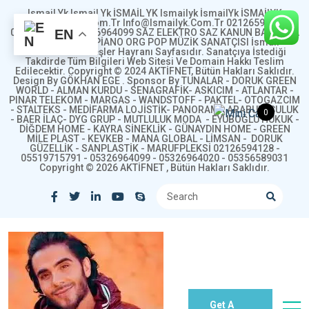
Ismail Yk Ismail Yk İSMAİL YK Ismailyk İsmailYk İSMAİLYK
Www.ismailyk.com.tr Info@ismailyk.com.tr 02126594128
05519715791 05326964099 SAZ ELEKTRO SAZ KANUN BAĞLAMA
EN
YAYLI TANBUR PİANO ORG POP MÜZİK SANATÇISI İsmail
YurtSeven Kardeşler Hayranı Sayfasıdır. Sanatçıya İstediği
Takdirde Tüm Bilgileri Web Sitesi Ve Domain Hakkı Teslim
Edilecektir. Copyright © 2024 AKTİFNET, Bütün Hakları Saklıdır.
Design By GÖKHAN EGE . Sponsor By TUNALAR - DORUK GREEN
WORLD - ALMAN KURDU - SENAGRAFİK- ASKICIM - ATLANTAR -
PINAR TELEKOM - MARGAS - WANDSTOFF - PAKTEL- OTOGAZCIM
- STALTEKS - MEDİFARMA LOJİSTİK- PANORAMA ARABULUCULUK
0
- BAER İLAÇ- DYG GRUP - MUTLULUK MODA - EYÜBOĞLU HUKUK -
DİĞDEM HOME - KAYRA SİNEKLİK - GÜNAYDIN HOME - GREEN
MİLE PLAST - KEVKEB - MANA GLOBAL - LİMSAN - DORUK
GÜZELLİK - SANPLASTİK - MARUFPLEKSİ 02126594128 -
05519715791 - 05326964099 - 05326964020 - 05356589031
Copyright © 2026 AKTİFNET , Bütün Hakları Saklıdır.
Get A