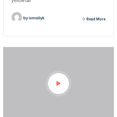
yellowtail
by
ismailyk
Read More