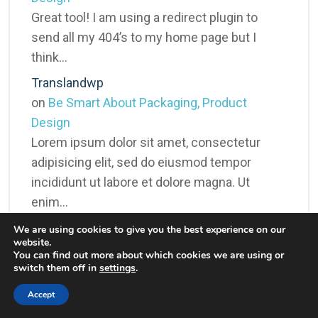
Great tool! I am using a redirect plugin to
send all my 404’s to my home page but I
think…
Translandwp
on
Be Smart About Packaging, Product
Design
Lorem ipsum dolor sit amet, consectetur
adipisicing elit, sed do eiusmod tempor
incididunt ut labore et dolore magna. Ut
enim…
Translandwp
We are using cookies to give you the best experience on our
website.
on
And The Day Came When The Risk To
You can find out more about which cookies we are using or
Remain Tight In A Bud Was More Painful
switch them off in
settings
.
Than The Risk It Took To Blossom
Accept
Lorem ipsum dolor sit amet, consectetur