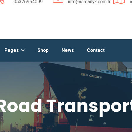
05326964099
info@ismailyk.com.tr
i
Pages
Shop
News
Contact
Road Transpor