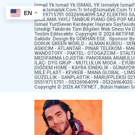
Ismail Yk Ismail Yk İSMAİL YK Ismailyk İsmai
Www.ismailyk.com.tr Info@ismailyk.com.tr
EN
05519715791 05326964099 SAZ ELEKTRO S
BAĞLAMA YAYLI TANBUR PİANO ORG POP MÜ
İsmail YurtSeven Kardeşler Hayranı Sayfasıdı
İstediği Takdirde Tüm Bilgileri Web Sitesi Ve
Teslim Edilecektir. Copyright © 2024 AKTİFNE
Saklıdır. Design By GÖKHAN EGE . Sponsor B
DORUK GREEN WORLD - ALMAN KURDU - SEN
ASKICIM - ATLANTAR - PINAR TELEKOM - MA
WANDSTOFF - PAKTEL- OTOGAZCIM - STALTE
MEDİFARMA LOJİSTİK- PANORAMA ARABULU
İLAÇ- DYG GRUP - MUTLULUK MODA - EYÜB
DİĞDEM HOME - KAYRA SİNEKLİK - GÜNAYDI
MİLE PLAST - KEVKEB - MANA GLOBAL - LİM
GÜZELLİK - SANPLASTİK - MARUFPLEKSİ 021
05519715791 - 05326964099 - 05326964020 
Copyright © 2026 AKTİFNET , Bütün Hakları Sak