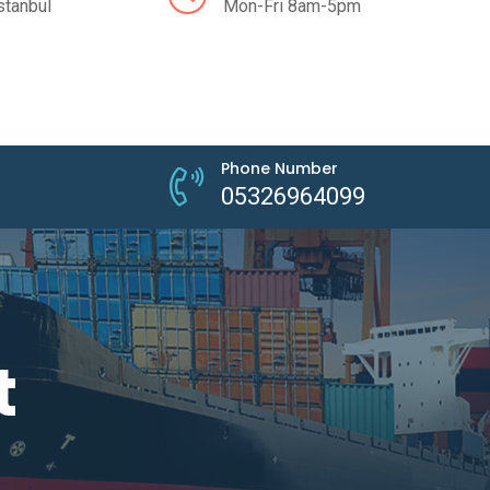
stanbul
Mon-Fri 8am-5pm
Phone Number
05326964099
t