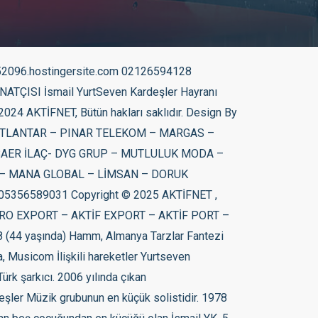
iciler Sevgi Kardeşlik Ödülü (İsmail YK) 2012 Geleneksel Taksici Ödülleri Dijital Platformda En Çok Dinlenen Sanatçı (İsmail YK) 2013 Bakırköy Özel İlköğretim Okulu Çocuklarla En İyi Diyalog Kuran Sanatçı (İsmail YK) 2015 Avrupa Başarı Ödülü Avrupa’da en iyi Türk yılın albümü ödülü (İsmail YK)Pop Müzik Genre 57Pop 36Folk, World, & Country 10Electronic 4Jazz 4Non-Music All Style 26Europop 9Vocal 7Ballad 6Folk 3Ethno-pop All Format 52Album 49CD 11Compilation 9Cassette 4LP All Country 56Turkey 2Europe 2Romania 2Russia 2Serbia All Decade 142010 332000 91990 81980 Help on searching Advanced searchMüzik ve Ses All 53Release 12Master 1Artist Label Search Marketplace Exploring ismail yk 1 – 66 of 66 Prev NextSort Relevance İsmail YK İsmail YK İsmail-YK* – Bombabomba.com Bombabomba.com İsmail-YK* İsmail-YK* – Şappur Şuppur Şappur Şuppur İsmail-YK* İsmail-YK* – Şappur Şuppur Şappur Şuppur İsmail-YK* İsmail-YK* – Psikopat Psikopat İsmail-YK* İsmail YK – Metropol Metropol İsmail YK İsmail-YK* – Bas Gaza Bas Gaza İsmail-YK* İsmail-YK* – Haydi Bastır Haydi Bastır İsmail-YK* İsmail YK – Solo Album Solo Album İsmail YK İsmail YK – Kıyamet Kıyamet İsmail YK İsmail-YK* – Tansiyon Tansiyon İsmail-YK* İsmail-YK* – Şappur Şuppur Şappur Şuppur İsmail-YK* İsmail-YK* – Şappur Şuppur Şappur Şuppur İsmail-YK* Nilüfer – Bir Selam Yeter Bir Selam Yeter Nilüfer Nilüfer – Esmer Günler Esmer Günler Nilüfer Yurtseven Kardeşler – Şimdi Halay Zamanı Şimdi Halay Zamanı Yurtseven Kardeşler Yurtseven Kardeşler – Şimdi Halay Zamanı Şimdi Halay Zamanı Yurtseven Kardeşler İsmail YK – Geber Geber İsmail YK Nilüfer – Bir Selam Yeter Bir Selam Yeter Nilüfer İsmail YK – 80 80 160 Seksen Seksen Yüzaltmış 80 80 160 Seksen Seksen Yüzaltmış İsmail YK Bombabomba.com İsmail-YK* Nilüfer – Esmer Günler Esmer Günler Nilüfer Nilüfer – Esmer Günler Esmer Günler Nilüfer Nilüfer – Geceler Geceler Nilüfer Nilüfer – Geceler Geceler Nilüfer Yurtseven Kardesler* – Sen Hiç Aşık Oldun Mu ? Sen Hiç Aşık Oldun Mu ? Yurtseven Kardesler* Nalan* – Adresi Biliyorsun Adresi Biliyorsun Nalan* Yurtseven Kardeşler – Toprak Toprak Yurtseven Kardeşler Funky G (2) – Osmi Smrtni Greh Osmi Smrtni Greh Funky G (2) İntizar – Ihlamurlar Altında (Nazar Boncuğu) Ihlamurlar Altında (Nazar Boncuğu) İntizar Yurtseven Kardeşler – Toprak Toprak Yurtseven Kardeşler The Sun Ra Arkestra Meets Salah Ragab Plus The Cairo Jazz Band And The Cairo Free Jazz Ensemble – In Egypt In Egypt The Sun Ra Arkestra Meets Salah Ragab Plus The Cairo Jazz Band And The Cairo Free Jazz Ensemble Nalan* – Adresi Biliyorsun Adre