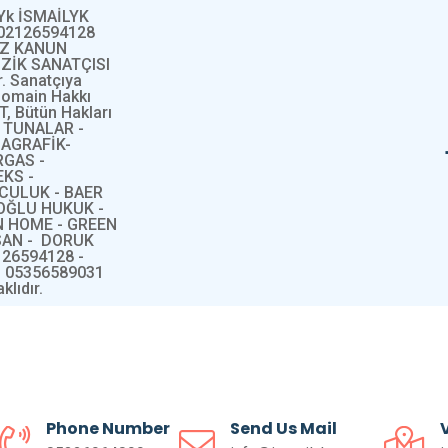
lYk İSMAİLYK
 02126594128
AZ KANUN
ZİK SANATÇISI
r. Sanatçıya
 Domain Hakkı
T, Bütün Hakları
y TUNALAR -
AGRAFİK-
RGAS -
KS -
CULUK - BAER
OĞLU HUKUK -
N HOME - GREEN
SAN - DORUK
26594128 -
- 05356589031
lıdır.
Phone Number
Send Us Mail