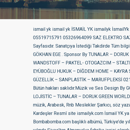
ismail yk ismail yk İSMAİL YK ismailyk İsmailYk İSMAİLYK www.ismailyk.com.tr info@lemonchiffon-barracuda-852096.hostingersite.com 02126594128 05519715791 05326964099 SAZ ELEKTRO SAZ KANUN BAĞLAMA YAYLI TANBUR PİANO ORG POP MÜZİK SANATÇISI İsmail YurtSeven Kardeşler Hayranı Sayfasıdır. Sanatçıya İstediği Takdirde Tüm bilgileri Web Sitesi ve Domain Hakkı Teslim Edilecektir. Copyright © 2024 AKTİFNET, Bütün hakları saklıdır. Design By GÖKHAN EGE . Sponsor By TUNALAR – DORUK GREEN WORLD – ALMAN KURDU – SENAGRAFİK- ASKICIM – ATLANTAR – PINAR TELEKOM – MARGAS – WANDSTOFF – PAKTEL- OTOGAZCIM – STALTEKS – MEDİFARMA LOJİSTİK- PANORAMA ARABULUCULUK – BAER İLAÇ- DYG GRUP – MUTLULUK MODA – EYÜBOĞLU HUKUK – DİĞDEM HOME – KAYRA SİNEKLİK – GÜNAYDIN HOME – GREEN MİLE PLAST – KEVKEB – MANA GLOBAL – LİMSAN – DORUK GÜZELLİK – SANPLASTİK – MARUFPLEKSİ 02126594128 – 05519715791 – 05326964099 – 05326964020 – 05356589031 Copyright © 2025 AKTİFNET , Bütün hakları saklıdır.Müzik ve Ses Design By GÖKHAN EGE Sponsor By DHL – DHL EXPRESS – İMPORT – MİCRO EXPORT – AKTİF EXPORT – AKTİF PORT – LOJİSTİC – TUNALAR – DORUK GREEN WORLD – ASKICIM Doğum adı İsmail Yurtseven Doğum 5 Temmuz 1978 (44 yaşında) Hamm, Almanya Tarzlar Fantezi müzik, Arabesk, Rnb Meslekler Şarkıcı, söz yazarı, besteci,aranjör Etkin yıllar 1995-günümüz Müzik şirketi Avrupa, Musicom İlişkili hareketler Yurtseven Kardeşler Resmî site ismailyk.com İsmail YK ya da gerçek ismiyle İsmail Yurtseven (d. 5 Temmuz 1978, Hamm) Türk şarkıcı. 2006 yılında çıkan Bombabomba.com başlıklı albümü, Türkiye’de yılın en çok satan albümü oldu.[1] Hayatı ve kariyeri Yurtseven Kardeşler Müzik grubunun en küçük solistidir. 1978 yılında Sivas’tan Almanya’ya fabrika işçisi olarak göç eden Ali Rıfat ve eşi Zerife Yurtseven çiftinin müzikle uğraşan beş çocuğundan en küçüğü olan İsmail YK, 5 Temmuz 1978 yılında sabah 05.00’te Almanya, Hamm’da dünyaya gelmiştir. 7 yaşında kardeşleriyle birlikte sahnelere çıkmaya başlamıştır. Yurtseven Kardeşler olarak 1985 ve 1987 yıllarında 2 amatör albüm çıkarmışlardır. 1988 yılında ZDF televizyonunda “Nachbarn in Europa” adlı programa davet edilmiştir. 13 yaşında tam olarak sahne hayatına başlamış ve 1995 yılında ise profesyonel müzik kariyerine adım atmıştır. Alişan, Seda Sayan, Kibariye, Ebru Yaşar gibi sanatçılara birçok beste vermiş, albümlerinde aranje ve müzik yönetmenliği yapmıştır. Konservatuvarda piyano ve gitar mezunudur. Diskografisi Albümleri Şappur Şuppur (2004) – Türkiye satış 1.250.000 Bombabomba.com (2006) – Türkiye satış: 600.000 Bas Gaza (2008) – Türkiye satış: 450.000 Haydi Bastır (2009) – Türkiye satış: 1.500.000 Psikopat (2011) – Türkiye satış: 150.000 Metropol (2012) – Türkiye satış: 100.000 Kıyamet (2015) Tansiyon (2018) Video klipleri Üfle (2004) – Şappur Şuppur Şappur Şuppur (2004) – Şappur Şuppur Nerdesin (2004) – Şappur Şuppur Son Defa (2004) – Şappur Şuppur Tıkla (2005) – Şappur Şuppur İsterim Seni (2005) – Şappur Şuppur Www.Bombabomba.com (2006) Allah Belanı Versin (2006) Git Hadi Git (2006) Bu Şarkının Sözleri yok (2007) Şekerim (2007) Bas Gaza (2008) – Bas Gaza Yar Gitme (2008) – Bas Gaza Bir Numara (2009) – Bas Gaza Haydi Bastır (2009)