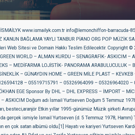
 – Haydi Bastır Çılgın (2009) – Haydi Bastır Neden (2010) – Haydi Bastır Kudur Baby (2010) – Haydi Bastır Dokuz Mevsim (2010) – Haydi Bastır One Minute (2011) – Single Sanane (2011) – Psikopat Psikopat (2011) – Psikopat Duydum ki Çok Mutsuzsun (2011) – Psikopat Ben Senin Ananın (2012) – Metropol Radikal Feminist (2012) Aramanı Bekledim (2013) – Metropol Ya Senin Olurum (2013) – Metropol Doğum Günün Haram Olsun (2014) Nasıl Mutluluklar Dilerim (Erkam Aydar ile düet) (2014) Ah Leylim (2015) Özlüyorum Ben Seni (2015) Kıyamet Kopar (2016) Allah Belanı Versin (Rock Versiyon 2016) Zor Gelecek (Mekin ile düet) (2016) Zaten Ayrılacaktık (Mustafa Arapoğlu ile düet) (2016) Geber (2017) 80 80 160 (2017) Meyhoş Oldum (2018) Kibarım (2018) Tansiyon (2018) Bir Daha Sevmem (2018) Fanatik (2018) Alıştım Sana (2018) Yaralıyım (2018) Radikal Feminist (2018) Damar Damar (Mud ile düet) (2019) Aşığım (Tanery ile düet) (2019) Hep Seninle Olmak (2019) Çikolatam (2019) Yala Dur (2019) Oha (2020) Yaktırdın Bir Sigara (2020) Ayvayı Yemiş (2020) Hadi Ya (2021) Dokuz Mevsim (Akustik) (Ece Mumay ile düet) (2021) Aşkına Memnu (2021) Tatlı Kız (2021) Ağlarsan Ağla (2021) Ayrılmam (Hayat ile düet) (2021) Şımarık (2022) Bana Neden Kıydın (2022) Cehennem (2022) Ağzı Olan Konuşuyor (2022) Dondurmalar Benden (2022) Dertli Dertli (2022) Dağlar Seni Delik Delik Delerim (Türkü) (2022) Sen Gidemezsin (Dila Y. ile düet) (2023) Derdo Baba (2023) Filmografisi Selena (2006) Konuk Oyuncu Korkusuzlar (2007) İsmail Oyun Başladı (2009) Kanka Türkan Hanım’ın Konağı (2021) Konuk Oyuncu Reklamlar Namlı yoğurtları (2006) Dora Hospital (7 Haziran 2013) Norveç Klinik (2017) Namlı peyniri (2020) Namlı Sarı Gelin Çayı (2020) Ödülleri Yıl Ödül veren organizasyon Kategori 2005 32. Altın Kelebek Ödülleri Yılın En İyi Çıkış Yapan Sanatçısı (Şappur Şuppur) 2005 32. Altın Kelebek Ödülleri Umud Vaat Eden En Genç Yıldız Ödülü (Şappur Şuppur) 2005 4. MÜ-YAP Müzik Ödülleri Diamond Albüm Ödülü (Şappur Şuppur) 2005 4. MÜ-YAP Müzik Ödülleri Albüm Başarı Ödülü (Şappur Şuppur) 2005 Aşk Fm Yılın En İyi Sanatçısı (İsmail YK) 2005 Aşk Fm Yılın En İyi Şarkısı (İsmail YK – Nerdesin) 2005 Olay Gazetesi İz Bırakanlar Ödülü (İsmail YK) 2005 İstanbul FM9 İFA Performans Kutlama Ödülü (İsmail YK) 2005 İlhami Ahmed Örnekal İ.Ö.O Yılın En İyi Çıkış Yapan Sanatçısı (İsmail YK) 2006 5. MÜ-YAP Müzik Ödülleri Albüm Satış Ödülü (Yurtseven Kardeşler/Şimdi Halay Zamanı) 2006 Future Dergisi Müzik Ödülleri Yılın En İyi Fantazi Sanatçısı (İsmail YK) 2007 6. MÜ-YAP Müzik Ödülleri Diamond Albüm Ödülü (www.bombabomba.com) 2007 6. MÜ-YAP Müzik Ödülleri Yılın En Fazla Satan Mekanik Albüm Ödülü (www.bombabomba.com) 2007 6. MÜ-YAP Müzik Ödülleri Yılın En Fazla Satan Dijital Albüm Ödülü (www.bombabomba.com) 2007 6. MÜ-YAP Müzik Ödülleri Tüketici Albüm Kalite Ödülü (www.bombabomba.com) 2007 13. Kral TV Video Müzik Ödülleri En İyi Arabesk-Fantazi Erkek Sanatçısı (Git Hadi Git) 2007 14. Altın Objektif Ödülleri Yılın Albümü (İsmail YK – www.bombabomba.com) 2008 7. MÜ-YAP Müzik Ödülleri Platin Albüm Satış Ödülü (Yurtseven Kardeşler/Sen Hiç Aşık Oldun Mu) 2008 7. MÜ-YAP Müzik Ödülleri Dijital Kullanım Ödülü (Yurtseven Kardeşler/Sen Hiç Aşık Oldun Mu) 2008 14. Kral TV Video Müzik Ödülleri En İyi Arabesk-Fantazi Erkek Sanatçısı (Bu Şarkının Sözleri Yok) 2008 7. MÜ-YAP Müzik Ödülleri Dijital Kullanım Ödülü (Git Hadi Git) 2009 15. Kral TV Video Müzik Ödülleri Yılın Fantezi-Arabesk Sanatçısı (Bas Gaza) 2009 8. MÜ-YAP Müzik Ödülleri Platin Albüm Satış Ödülü (Bas Gaza) 2009 8. MÜ-YAP Müzik Ödülleri Dijital Ödül (Bas Gaza) 2009 8. MÜ-YAP Müzik Ödülleri Dijital Ödül (Yar Gitme) 2009 16.Altın Objektif Ödülleri Yılın Albümü (Bas Gaza) 2009 Avea Dijital Müzik Ödülleri Şarkıları En Çok İndirilen Sanatçı (İsmail YK) 2009 TTnet Müzik Portalı Tüm Zamanların En Çok İndirilen Şarkısı (İsmail YK – Bas Gaza) 2009 Türkiye Nielsen 5 Yılda Marka Olabilmeyi Başaran Tek Sanatçı (İsmail YK) 2010 13. Azerbaycan Ulusal Müzik Ödülleri Yılın En Sevilen Sanatçısı (İsmail YK) 2010 Amerika/TechCruch Dünyaca Ün’e Kavuşmuş Türk Müzik Sanatçısı (Çılgın/Facebook-İsmail YK) 2011 Türkiye A.S.A.G.M Türk Gençlik İdolü (İsmail YK) 2012 Özel Erdil Koleji Yılın Sanatçısı (İsmail YK) 2012 Geleneksel Taksici Ödülleri Taks