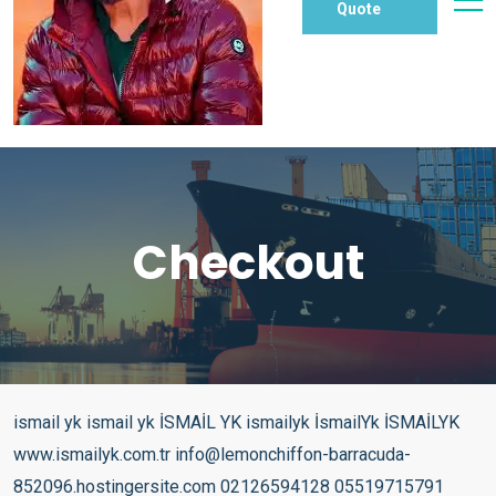
Quote
Checkout
ismail yk ismail yk İSMAİL YK ismailyk İsmailYk İSMAİLYK www.ismailyk.com.tr info@lemonchiffon-barracuda-852096.hostingersite.com 02126594128 05519715791 05326964099 SAZ ELEKTRO SAZ KANUN BAĞLAMA YAYLI TANBUR PİANO ORG POP MÜZİK SANATÇISI İsmail YurtSeven Kardeşler Hayranı Sayfasıdır. Sanatçıya İstediği Takdirde Tüm bilgileri Web Sitesi ve Domain Hakkı Teslim Edilecektir. Copyright © 2024 AKTİFNET, Bütün hakları saklıdır. Design By GÖKHAN EGE . Sponsor By TUNALAR – DORUK GREEN WORLD – ALMAN KURDU – SENAGRAFİK- ASKICIM – ATLANTAR – PINAR TELEKOM – MARGAS – WANDSTOFF – PAKTEL- OTOGAZCIM – STALTEKS – MEDİFARMA LOJİSTİK- PANORAMA ARABULUCULUK – BAER İLAÇ- DYG GRUP – MUTLULUK MODA – EYÜBOĞLU HUKUK – DİĞDEM HOME – KAYRA SİNEKLİK – GÜNAYDIN HOME – GREEN MİLE PLAST – KEVKEB – MANA GLOBAL – LİMSAN – DORUK GÜZELLİK – SANPLASTİK – MARUFPLEKSİ 02126594128 – 05519715791 – 05326964099 – 05326964020 – 05356589031 Copyright © 2025 AKTİFNET , Bütün hakları saklıdır.Müzik ve Ses Design By GÖKHAN EGE Sponsor By DHL – DHL EXPRESS – İMPORT – MİCRO EXPORT – AKTİF EXPORT – AKTİF PORT – LOJİSTİC – TUNALAR – DORUK GREEN WORLD – ASKICIM Doğum adı İsmail Yurtseven Doğum 5 Temmuz 1978 (44 yaşında) Hamm, Almanya Tarzlar Fantezi müzik, Arabesk, Rnb Meslekler Şarkıcı, söz yazarı, besteci,aranjör Etkin yıllar 1995-günümüz Müzik şirketi Avrupa, Musicom İlişkili hareketler Yurtseven Kardeşler Resmî site ismailyk.com İsmail YK ya da gerçek ismiyle İsmail Yurtseven (d. 5 Temmuz 1978, Hamm) Türk şarkıcı. 2006 yılında çıkan Bombabomba.com başlıklı albümü, Türkiye’de yılın en çok satan albümü oldu.[1] Hayatı ve kariyeri Yurtseven Kardeşler Müzik grubunun en küçük solistidir. 1978 yılında Sivas’tan Almanya’ya fabrika işçisi olarak göç eden Ali Rıfat ve eşi Zerife Yurtseven çiftinin müzikle uğraşan beş çocuğundan en küçüğü olan İsmail YK, 5 Temmuz 1978 yılında sabah 05.00’te Almanya, Hamm’da dünyaya gelmiştir. 7 yaşında kardeşleriyle birlikte sahnelere çıkmaya başlamıştır. Yurtseven Kardeşler olarak 1985 ve 1987 yıllarında 2 amatör albüm çıkarmışlardır. 1988 yılında ZDF televizyonunda “Nachbarn in Europa” adlı programa davet edilmiştir. 13 yaşında tam olarak sahne hayatına başlamış ve 1995 yılında ise profesyonel müzik kariyerine adım atmıştır. Alişan, Seda Sayan, Kibariye, Ebru Yaşar gibi sanatçılara birçok beste vermiş, albümlerinde aranje ve müzik yönetmenliği yapmıştır. Konservatuvarda piyano ve gitar mezunudur. Diskografisi Albümleri Şappur Şuppur (2004) – Türkiye satış 1.250.000 Bombabomba.com (2006) – Türkiye satış: 600.000 Bas Gaza (2008) – Türkiye satış: 450.000 Haydi Bastır (2009) – Türkiye satış: 1.500.000 Psikopat (2011) – Türkiye satış: 150.000 Metropol (2012) – Türkiye satış: 100.000 Kıyamet (2015) Tansiyon (2018) Video klipleri Üfle (2004) – Şappur Şuppur Şappur Şuppur (2004) – Şappur Şuppur Nerdesin (2004) – Şappur Şuppur Son Defa (2004) – Şappur Şuppur Tıkla (2005) – Şappur Şuppur İsterim Seni (2005) – Şappur Şuppur Www.Bombabomba.com (2006) Allah Belanı Versin (2006) Git Hadi Git (2006) Bu Şarkının Sözleri yok (2007) Şekerim (2007) Bas Gaza (2008) – Bas Gaza Yar Gitme (2008) – Bas Gaza Bir Numara (2009) – Bas Gaza Haydi Bastır (2009) – Haydi Bastır Çılgın (2009) – Haydi Bastır Neden (2010) – Haydi Bastır Kudur Baby (2010) – Haydi Bastır Dokuz Mevsim (2010) – Haydi Bastır One Minute (2011) – Single Sanane (2011) – Psikopat Psikopat (2011) – Psikopat Duydum ki Çok Mutsuzsun (2011) – Psikopat Ben Senin Ananın (2012) – Metropol Radikal Feminist (2012) Aramanı Bekledim (2013) – Metropol Ya Senin Olurum (2013) – Metropol Doğum Günün Haram Olsun (2014) Nasıl Mutluluklar Dilerim (Erkam Aydar ile düet) (2014) Ah Leylim (2015) Özlüyorum Ben Seni (2015) Kıyamet Kopar (2016) Allah Belanı Versin (Rock Versiyon 2016) Zor Gelecek (Mekin ile düet) (2016) Zaten Ayrılacaktık (Mustafa Arapoğlu ile düet) (2016) Geber (2017) 80 80 160 (2017) Meyhoş Oldum (2018) Kibarım (2018) Tansiyon (2018) Bir Daha Sevmem (2018) Fanatik (2018) Alıştım Sana (2018) Yaralıyım (2018) Radikal Feminist (2018) Damar Damar (Mud ile düet) (2019) Aşığım (Tanery ile düet) (2019) Hep Seninle Olmak (2019) Çikolatam (2019) Yala Dur (2019) Oha (2020) Yaktırdın Bir Sigara (2020) Ayvayı Yemiş (2020) Hadi Ya (2021) Dokuz Mevsim (Akustik) (Ece Mumay ile düet) (2021) Aşkına Memnu (2021) Tatlı Kız (2021) Ağlarsan Ağla (2021) Ayrılmam (Hayat ile düet) (2021) Şımarık (2022) Bana Neden Kıydın (2022) Cehennem (2022) Ağzı Olan Konuşuyor (2022) Dondurmalar Benden (2022) Dertli Dertli (2022) Dağlar Seni Delik Delik Delerim (Türkü) (2022) Sen Gidemezsin (Dila Y. ile düet) (2023) Derdo Baba (2023) Filmografisi Selena (2006) Konuk Oyuncu Korkusuzlar (2007) İsmail Oyun Başladı (2009) Kanka Türkan Hanım’ın Konağı (2021) Konuk Oyuncu Reklamlar Namlı yoğurtları (2006) Dora Hospital (7 Haziran 2013) Norveç Klinik (2017) Namlı peyniri (2020) Namlı Sarı Gelin Çayı (2020) Ödülleri Yıl Ödül veren organizasyon Kategori 2005 32. Altın Kelebek Ödülleri Yılın En İyi Çıkış Yapan Sanatçısı (Şappur Şuppur) 2005 32. Altın Kelebek Ödülleri Umud Vaat Eden En Genç Yıldız Ödülü (Şappur Şuppur) 2005 4. MÜ-YAP Müzik Ödülleri Diamond Albüm Ödülü (Şappur Şuppur) 2005 4. MÜ-YAP Müzik Ödülleri Albüm Başarı Ödülü (Şappur Şuppur) 2005 Aşk Fm Yılın En İyi Sanatçısı (İsmail YK) 2005 Aşk Fm Yılın En İyi Şarkısı (İsmail YK – Nerdesin) 2005 Olay Gazetesi İz Bırakanlar Ödülü (İsmail YK) 2005 İstanbul FM9 İFA Performans Kutlama Ödülü (İsmail YK) 2005 İlhami Ahmed Örnekal İ.Ö.O Yılın En İyi Çıkış Yapan Sanatçısı (İsmail YK) 2006 5. MÜ-YAP Müzik Ödülleri Albüm Satış Ödülü (Yurtseven Kardeşler/Şimdi Halay Zamanı) 2006 Future Dergisi Müzik Ödülleri Yılın En İyi Fantazi Sanatçısı (İsmail YK) 2007 6. MÜ-YAP Müzik Ödülleri Diamond Albüm Ödülü (www.bombabomba.com) 2007 6. MÜ-YAP Müzik Ödülleri Yılın En Fazla Satan Mekanik Albüm Ödülü (www.bombabomba.com) 2007 6. MÜ-YAP Müzik Ödülleri Yılın En Fazla Satan Dijital Albüm Ödülü (www.bombabomba.com) 2007 6. MÜ-YAP Müzik Ödülleri Tüketici Albüm Kalite Ödülü (www.bombabomba.com) 2007 13. Kral TV Video Müzik Ödülleri En İyi Arabesk-Fantazi Erkek Sanatçısı (Git Hadi Git) 2007 14. Altın Objektif Ödülleri Yılın Albümü (İsmail YK – www.bombabomba.com) 2008 7. MÜ-YAP Müzik Ödülleri Platin Albüm Satış Ödülü (Yurtseven Kardeşler/Sen Hiç Aşık Oldun Mu) 2008 7. MÜ-YAP Müzik Ödülleri Dijital Kullanım Ödülü (Yurtseven Kardeşler/Sen Hiç Aşık Oldun Mu) 2008 14. Kral TV Video Müzik Ödülleri En İyi Arabesk-Fantazi Erkek Sanatçısı (Bu Şarkının Sözleri Yok) 2008 7. MÜ-YAP Müzik Ödülleri Dijital Kullanım Ödülü (Git Hadi Git) 2009 15. Kral TV Video Müzik Ödülleri Yılın Fantezi-Arabesk Sanatçısı (Bas Gaza) 2009 8. MÜ-YAP Müzik Ödülleri Platin Albüm Satış Ödülü (Bas Gaza) 2009 8. MÜ-YAP Müzik Ödülleri Dijital Ödül (Bas Gaza) 2009 8. MÜ-YAP Müzik Ödülleri Dijital Ödül (Yar Gitme) 2009 16.Altın Objektif Ödülleri Yılın Albümü (Bas Gaza) 2009 Avea Dijital Müzik Ödülleri Şarkıları En Çok İndirilen Sanatçı (İsmail YK) 2009 TTnet Müzik Portalı Tüm Zamanların En Çok İndirilen Şarkısı (İsmail YK – Bas Gaza) 2009 Türkiye Nielsen 5 Yılda Marka Olabilmeyi Başaran Tek Sanatçı (İsmail YK) 2010 13. Azerbaycan Ulusal Müzik Ödülleri Yılın En Sevilen Sanatçısı (İsmail YK) 2010 Amerika/TechCruch Dünyaca Ün’e Kavuşmuş Türk Müzik Sanatçısı (Çılgın/Facebook-İsmail YK) 2011 Türkiye A.S.A.G.M Türk Gençlik İdolü (İsmail YK) 2012 Özel Erdil Koleji Yılın Sanatçısı (İsmail YK) 2012 Geleneksel Taksici Ödülleri Taksiciler Sevgi Kardeşlik Ödülü (İsmail YK) 2012 Geleneksel Taksici Ödülleri Dijital Platformda En Çok Dinlenen Sanatçı (İsmail YK) 2013 Bakırköy Özel İlköğretim Okulu Çocuklarla En İyi Diyalog Kuran Sanatçı (İsmail YK) 2015 Avrupa Başarı Ödülü Avrupa’da en iyi Türk yılın albümü ödülü (İsmail YK)Pop Müzik Genre 57Pop 36Folk, World, & Country 10Electronic 4Jazz 4Non-Music All Style 26Europop 9Vocal 7Ballad 6Folk 3Ethno-pop All Format 52Album 49CD 11Compilation 9Cassette 4LP All Country 56Turkey 2Europe 2Romania 2Russia 2Serbia All Decade 142010 332000 91990 81980 Help on searching Advanced searchMüzik ve Ses All 53Release 12Master 1Artist Label Search Marketplace Exploring ismail yk 1 – 66 of 66 Prev NextSort Relevance İsmail YK İsmail YK İsmail-YK* – Bombabomba.com Bombabomba.com İsmail-YK* İsmail-YK* – Şappur Şuppur Şappur Şuppur İsmail-YK* İsmail-YK* – Şappur Şuppur Şappur Şuppur İsmail-YK* İsmail-YK* – Psikopat Psikopat İsmail-YK* İsmail YK – Metropol Metropol İsmail YK İsmail-YK* – Bas Gaza Bas Gaza İsmail-YK* İsmail-YK* – Haydi Bastır Haydi Bastır İsmail-YK* İsmail YK – Solo Album Solo Album İsmail YK İsmail YK – Kıyamet Kıyamet İsmail YK İsmail-YK* – Tansiyon Tansiyon İsmail-YK* İsmail-YK* – Şappur Şuppur Şappur Şuppur İsmail-YK* İsmail-YK* – Şappur Şuppur Şappur Şuppur İsmail-YK* Nilüfer – Bir Selam Yeter Bir Selam Yeter Nilüfer Nilüfer – Esmer Günler Esmer Günler Nilüfer Yurtseven Kardeşler – Şimdi Halay Zamanı Şimdi Halay Zamanı Yurtseven Kardeşler Yurtseven Kardeşler – Şimdi Halay Zamanı Şimdi Halay Zamanı Yurtseven Kardeşler İsmail YK – Geber Geber İsmail YK Nilüfer – Bir Selam Yeter Bir Selam Yeter Nilüfer İsmail YK – 80 80 160 Seksen Seksen Yüzaltmış 80 80 160 Seksen Seksen Yüzaltmış İsmail YK Bombabomba.com İsmail-YK* Nilüfer – Esmer Günler Esmer Günler Nilüfer Nilüfer – Esmer Günler Esmer Günler Nilüfer Nilüfer – Geceler Geceler Nilüfer Nilüfer – Geceler Geceler Nilüfer Yurtseven Kardesler* – Sen Hiç Aşık Oldun Mu ? Sen Hiç Aşık Oldun Mu ? Yurtseven Kardesler* Nalan* – Adresi Biliyorsun Adresi Biliyorsun Nalan* Yurtseven Kardeşler – Toprak Toprak Yurtseven Kardeşler Funky G (2) – Osmi Smrtni Greh Osmi Smrtni Greh Funky G (2) İntizar – Ihlamurlar Altında (Nazar Boncuğu) Ihlamurlar Altında (Nazar Boncuğu) İntizar Yurtseven Kardeşler – Toprak Toprak Yurtseven Kardeşler The Sun Ra Arkestra Meets Salah Ragab Plus The Cairo Jazz Band And The Cairo Free Jazz Ensemble – In Egypt In Egypt The Sun Ra Arkestra Meets Salah Ragab Plus The Cairo Jazz Band And The Cairo Free Jazz Ensemble Nalan* – Adresi Biliyorsun Adre