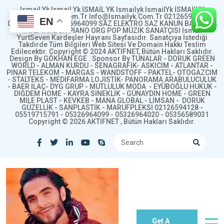
Ismail Yk Ismail Yk İSMAİL YK Ismailyk İsmailYk İSMAİLYK
Www.ismailyk.com.tr Info@ismailyk.com.tr 02126594128
EN
05519715791 05326964099 SAZ ELEKTRO SAZ KANUN BAĞLAMA
YAYLI TANBUR PİANO ORG POP MÜZİK SANATÇISI İsmail
YurtSeven Kardeşler Hayranı Sayfasıdır. Sanatçıya İstediği
Takdirde Tüm Bilgileri Web Sitesi Ve Domain Hakkı Teslim
Edilecektir. Copyright © 2024 AKTİFNET, Bütün Hakları Saklıdır.
Design By GÖKHAN EGE . Sponsor By TUNALAR - DORUK GREEN
WORLD - ALMAN KURDU - SENAGRAFİK- ASKICIM - ATLANTAR -
PINAR TELEKOM - MARGAS - WANDSTOFF - PAKTEL- OTOGAZCIM
- STALTEKS - MEDİFARMA LOJİSTİK- PANORAMA ARABULUCULUK
- BAER İLAÇ- DYG GRUP - MUTLULUK MODA - EYÜBOĞLU HUKUK -
DİĞDEM HOME - KAYRA SİNEKLİK - GÜNAYDIN HOME - GREEN
MİLE PLAST - KEVKEB - MANA GLOBAL - LİMSAN - DORUK
GÜZELLİK - SANPLASTİK - MARUFPLEKSİ 02126594128 -
05519715791 - 05326964099 - 05326964020 - 05356589031
Copyright © 2026 AKTİFNET , Bütün Hakları Saklıdır.
Get A