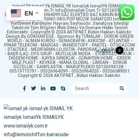
Ismail Yk Ismail Yk İSMAİL YK Ismailyk İsmailYk İSMAİLYK
Www.ismailyk.com.tr Info@ismailyk.com.tr 02126594128
EN
05519715791 05326964099 SAZ ELEKTRO SAZ KANUN BAĞLAMA
YAYLI TANBUR PİANO ORG POP MÜZİK SANATÇISI İsmail
YurtSeven Kardeşler Hayranı Sayfasıdır. Sanatçıya İstediği
Takdirde Tüm Bilgileri Web Sitesi Ve Domain Hakkı Teslim
Edilecektir. Copyright © 2024 AKTİFNET, Bütün Hakları Saklıdır.
Design By GÖKHAN EGE . Sponsor By TUNALAR - DORUK GREEN
WORLD - ALMAN KURDU - SENAGRAFİK- ASKICIM - ATLANTAR -
PINAR TELEKOM - MARGAS - WANDSTOFF - PAKTEL- OTOGAZCIM
- STALTEKS - MEDİFARMA LOJİSTİK- PANORAMA ARABULUCULUK
0
- BAER İLAÇ- DYG GRUP - MUTLULUK MODA - EYÜBOĞLU HUKUK -
DİĞDEM HOME - KAYRA SİNEKLİK - GÜNAYDIN HOME - GREEN
MİLE PLAST - KEVKEB - MANA GLOBAL - LİMSAN - DORUK
GÜZELLİK - SANPLASTİK - MARUFPLEKSİ 02126594128 -
05519715791 - 05326964099 - 05326964020 - 05356589031
Copyright © 2026 AKTİFNET , Bütün Hakları Saklıdır.