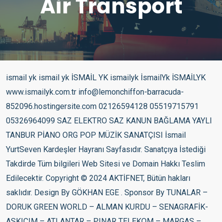
Air Transport
ismail yk ismail yk İSMAİL YK ismailyk İsmailYk İSMAİLYK www.ismailyk.com.tr info@lemonchiffon-barracuda-852096.hostingersite.com 02126594128 05519715791 05326964099 SAZ ELEKTRO SAZ KANUN BAĞLAMA YAYLI TANBUR PİANO ORG POP MÜZİK SANATÇISI İsmail YurtSeven Kardeşler Hayranı Sayfasıdır. Sanatçıya İstediği Takdirde Tüm bilgileri Web Sitesi ve Domain Hakkı Teslim Edilecektir. Copyright © 2024 AKTİFNET, Bütün hakları saklıdır. Design By GÖKHAN EGE . Sponsor By TUNALAR – DORUK GREEN WORLD – ALMAN KURDU – SENAGRAFİK- ASKICIM – ATLANTAR – PINAR TELEKOM – MARGAS – WANDSTOFF – PAKTEL- OTOGAZCIM – STALTEKS – MEDİFARMA LOJİSTİK- PANORAMA ARABULUCULUK – BAER İLAÇ- DYG GRUP – MUTLULUK MODA – EYÜBOĞLU HUKUK – DİĞDEM HOME – KAYRA SİNEKLİK – GÜNAYDIN HOME – GREEN MİLE PLAST – KEVKEB – MANA GLOBAL – LİMSAN – DORUK GÜZELLİK – SANPLASTİK – MARUFPLEKSİ 02126594128 – 05519715791 – 05326964099 – 05326964020 – 05356589031 Copyright © 2025 AKTİFNET , Bütün hakları saklıdır.Müzik ve Ses Design By GÖKHAN EGE Sponsor By DHL – DHL EXPRESS – İMPORT – MİCRO EXPORT – AKTİF EXPORT – AKTİF PORT – LOJİSTİC – TUNALAR – DORUK GREEN WORLD – ASKICIM Doğum adı İsmail Yurtseven Doğum 5 Temmuz 1978 (44 yaşında) Hamm, Almanya Tarzlar Fantezi müzik, Arabesk, Rnb Meslekler Şarkıcı, söz yazarı, besteci,aranjör Etkin yıllar 1995-günümüz Müzik şirketi Avrupa, Musicom İlişkili hareketler Yurtseven Kardeşler Resmî site ismailyk.com İsmail YK ya da gerçek ismiyle İsmail Yurtseven (d. 5 Temmuz 1978, Hamm) Türk şarkıcı. 2006 yılında çıkan Bombabomba.com başlıklı albümü, Türkiye’de yılın en çok satan albümü oldu.[1] Hayatı ve kariyeri Yurtseven Kardeşler Müzik grubunun en küçük solistidir. 1978 yılında Sivas’tan Almanya’ya fabrika işçisi olarak göç eden Ali Rıfat ve eşi Zerife Yurtseven çiftinin müzikle uğraşan beş çocuğundan en küçüğü olan İsmail YK, 5 Temmuz 1978 yılında sabah 05.00’te Almanya, Hamm’da dünyaya gelmiştir. 7 yaşında kardeşleriyle birlikte sahnelere çıkmaya başlamıştır. Yurtseven Kardeşler olarak 1985 ve 1987 yıllarında 2 amatör albüm çıkarmışlardır. 1988 yılında ZDF televizyonunda “Nachbarn in Europa” adlı programa davet edilmiştir. 13 yaşında tam olarak sahne hayatına başlamış ve 1995 yılında ise profesyonel müzik kariyerine adım atmıştır. Alişan, Seda Sayan, Kibariye, Ebru Yaşar gibi sanatçılara birçok beste vermiş, albümlerinde aranje ve müzik yönetmenliği yapmıştır. Konservatuvarda piyano ve gitar mezunudur. Diskografisi Albümleri Şappur Şuppur (2004) – Türkiye satış 1.250.000 Bombabomba.com (2006) – Türkiye satış: 600.000 Bas Gaza (2008) – Türkiye satış: 450.000 Haydi Bastır (2009) – Türkiye satış: 1.500.000 Psikopat (2011) – Türkiye satış: 150.000 Metropol (2012) – Türkiye satış: 100.000 Kıyamet (2015) Tansiyon (2018) Video klipleri Üfle (2004) – Şappur Şuppur Şappur Şuppur (2004) – Şappur Şuppur Nerdesin (2004) – Şappur Şuppur Son Defa (2004) – Şappur Şuppur Tıkla (2005) – Şappur Şuppur İsterim Seni (2005) – Şappur Şuppur Www.Bombabomba.com (2006) Allah Belanı Versin (2006) Git Hadi Git (2006) Bu Şarkının Sözleri yok (2007) Şekerim (2007) Bas Gaza (2008) – Bas Gaza Yar Gitme (2008) – Bas Gaza Bir Numara (2009) – Bas Gaza Haydi Bastır (2009) – Haydi Bastır Çılgın (2009) – Haydi Bastır Neden (2010) – Haydi Bastır Kudur Baby (2010) – Haydi Bastır Dokuz Mevsim (2010) – Haydi Bastır One Minute (2011) – Single Sanane (2011) – Psikopat Psikopat (2011) – Psikopat Duydum ki Çok Mutsuzsun (2011) – Psikopat Ben Senin Ananın (2012) – Metropol Radikal Feminist (2012) Aramanı Bekledim (2013) – Metropol Ya Senin Olurum (2013) – Metropol Doğum Günün Haram Olsun (2014) Nasıl Mutluluklar Dilerim (Erkam Aydar ile düet) (2014) Ah Leylim (2015) Özlüyorum Ben Seni (2015) Kıyamet Kopar (2016) Allah Belanı Versin (Rock Versiyon 2016) Zor Gelecek (Mekin ile düet) (2016) Zaten Ayrılacaktık (Mustafa Arapoğlu ile düet) (2016) Geber (2017) 80 80 160 (2017) Meyhoş Oldum (2018) Kibarım (2018) Tansiyon (2018) Bir Daha Sevmem (2018) Fanatik (2018) Alıştım Sana (2018) Yaralıyım (2018) Radikal Feminist (2018) Damar Damar (Mud ile düet) (2019) Aşığım (Tanery ile düet) (2019) Hep Seninle Olmak (2019) Çikolatam (2019) Yala Dur (2019) Oha (2020) Yaktırdın Bir Sigara (2020) Ayvayı Yemiş (2020) Hadi Ya (2021) Dokuz Mevsim (Akustik) (Ece Mumay ile düet) (2021) Aşkına Memnu (2021) Tatlı Kız (2021) Ağlarsan Ağla (2021) Ayrılmam (Hayat ile düet) (2021) Şımarık (2022) Bana Neden Kıydın (2022) Cehennem (2022) Ağzı Olan Konuşuyor (2022) Dondurmalar Benden (2022) Dertli Dertli (2022) Dağlar Seni Delik Delik Delerim (Türkü) (2022) Sen Gidemezsin (Dila Y. ile düet) (2023) Derdo Baba (2023) Filmografisi Selena (2006) Konuk Oyuncu Korkusuzlar (2007) İsmail Oyun Başladı (2009) Kanka Türkan Hanım’ın Konağı (2021) Konuk Oyuncu Reklamlar Namlı yoğurtları (2006) Dora Hospital (7 Haziran 2013) Norveç Klinik (2017) Namlı peyniri (2020) Namlı Sarı Gelin Çayı (2020) Ödülleri Yıl Ödül veren organizasyon Kategori 2005 32. Altın Kelebek Ödülleri Yılın En İyi Çıkış Yapan Sanatçısı (Şappur Şuppur) 2005 32. Altın Kelebek Ödülleri Umud Vaat Eden En Genç Yıldız Ödülü (Şappur Şuppur) 2005 4. MÜ-YAP Müzik Ödülleri Diamond Albüm Ödülü (Şappur Şuppur) 2005 4. MÜ-YAP Müzik Ödülleri Albüm Başarı Ödülü (Şappur Şuppur) 2005 Aşk Fm Yılın En İyi Sanatçısı (İsmail YK) 2005 Aşk Fm Yılın En İyi Şarkısı (İsmail YK – Nerdesin) 2005 Olay Gazetesi İz Bırakanlar Ödülü (İsmail YK) 2005 İstanbul FM9 İFA Performans Kutlama Ödülü (İsmail YK) 2005 İlhami Ahmed Örnekal İ.Ö.O Yılın En İyi Çıkış Yapan Sanatçısı (İsmail YK) 2006 5. MÜ-YAP Müzik Ödülleri Albüm Satış Ödülü (Yurtseven Kardeşler/Şimdi Halay Zamanı) 2006 Future Dergisi Müzik Ödülleri Yılın En İyi Fantazi Sanatçısı (İsmail YK) 2007 6. MÜ-YAP Müzik Ödülleri Diamond Albüm Ödülü (www.bombabomba.com) 2007 6. MÜ-YAP Müzik Ödülleri Yılın En Fazla Satan Mekanik Albüm Ödülü (www.bombabomba.com) 2007 6. MÜ-YAP Müzik Ödülleri Yılın En Fazla Satan Dijital Albüm Ödülü (www.bombabomba.com) 2007 6. MÜ-YAP Müzik Ödülleri Tüketici Albüm Kalite Ödülü (www.bombabomba.com) 2007 13. Kral TV Video Müzik Ödülleri En İyi Arabesk-Fantazi Erkek Sanatçısı (Git Hadi Git) 2007 14. Altın Objektif Ödülleri Yılın Albümü (İsmail YK – www.bombabomba.com) 2008 7. MÜ-YAP Müzik Ödülleri Platin Albüm Satış Ödülü (Yurtseven Kardeşler/Sen Hiç Aşık Oldun Mu) 2008 7. MÜ-YAP Müzik Ödülleri Dijital Kullanım Ödülü (Yurtseven Kardeşler/Sen Hiç Aşık Oldun Mu) 2008 14. Kral TV Video Müzik Ödülleri En İyi Arabesk-Fantazi Erkek Sanatçısı (Bu Şarkının Sözleri Yok) 2008 7. MÜ-YAP Müzik Ödülleri Dijital Kullanım Ödülü (Git Hadi Git) 2009 15. Kral TV Video Müzik Ödülleri Yılın Fantezi-Arabesk Sanatçısı (Bas Gaza) 2009 8. MÜ-YAP Müzik Ödülleri Platin Albüm Satış Ödülü (Bas Gaza) 2009 8. MÜ-YAP Müzik Ödülleri Dijital Ödül (Bas Gaza) 2009 8. MÜ-YAP Müzik Ödülleri Dijital Ödül (Yar Gitme) 2009 16.Altın Objektif Ödülleri Yılın Albümü (Bas Gaza) 2009 Avea Dijital Müzik Ödülleri Şarkıları En Çok İndirilen Sanatçı (İsmail YK) 2009 TTnet Müzik Portalı Tüm Zamanların En Çok İndirilen Şarkısı (İsmail YK – Bas Gaza) 2009 Türkiye Nielsen 5 Yılda Marka Olabilmeyi Başaran Tek Sanatçı (İsmail YK) 2010 13. Azerbaycan Ulusal Müzik Ödülleri Yılın En Sevilen Sanatçısı (İsmail YK) 2010 Amerika/TechCruch Dünyaca Ün’e Kavuşmuş Türk Müzik Sanatçısı (Çılgın/Facebook-İsmail YK) 2011 Türkiye A.S.A.G.M Türk Gençlik İdolü (İsmail YK) 2012 Özel Erdil Koleji Yılın Sanatçısı (İsmail YK) 2012 Geleneksel Taksici Ödülleri Taksiciler Sevgi Kardeşlik Ödülü (İsmail YK) 2012 Geleneksel Taksici Ödülleri Dijital Platformda En Çok Dinlenen Sanatçı (İsmail YK) 2013 Bakırköy Özel İlköğretim Okulu Çocuklarla En İyi Diyalog Kuran Sanatçı (İsmail YK) 2015 Avrupa Başarı Ödülü Avrupa’da en iyi Türk yılın albümü ödülü (İsmail YK)Pop Müzik Genre 57Pop 36Folk, World, & Country 10Electronic 4Jazz 4Non-Music All Style 26Europop 9Vocal 7Ballad 6Folk 3Ethno-pop All Format 52Album 49CD 11Compilation 9Cassette 4LP All Country 56Turkey 2Europe 2Romania 2Russia 2Serbia All Decade 142010 332000 91990 81980 Help on searching Advanced searchMüzik ve Ses All 53Release 12Master 1Artist Label Search Marketplace Exploring ismail yk 1 – 66 of 66 Prev NextSort Relevance İsmail YK İsmail YK İsmail-YK* – Bombabomba.com Bombabomba.com İsmail-YK* İsmail-YK* – Şappur Şuppur Şappur Şuppur İsmail-YK* İsmail-YK* – Şappur Şuppur Şappur Şuppur İsmail-YK* İsmail-YK* – Psikopat Psikopat İsmail-YK* İsmail YK – Metropol Metropol İsmail YK İsmail-YK* – Bas Gaza Bas Gaza İsmail-YK* İsmail-YK* – Haydi Bastır Haydi Bastır İsmail-YK* İsmail YK – Solo Album Solo Album İsmail YK İsmail YK – Kıyamet Kıyamet İsmail YK İsmail-YK* – Tansiyon Tansiyon İsmail-YK* İsmail-YK* – Şappur Şuppur Şappur Şuppur İsmail-YK* İsmail-YK* – Şappur Şuppur Şappur Şuppur İsmail-YK* Nilüfer – Bir Selam Yeter Bir Selam Yeter Nilüfer Nilüfer – Esmer Günler Esmer Günler Nilüfer Yurtseven Kardeşler – Şimdi Halay Zamanı Şimdi Halay Zamanı Yurtseven Kardeşler Yurtseven Kardeşler – Şimdi Halay Zamanı Şimdi Halay Zamanı Yurtseven Kardeşler İsmail YK – Geber Geber İsmail YK Nilüfer – Bir Selam Yeter Bir Selam Yeter Nilüfer İsmail YK – 80 80 160 Seksen Seksen Yüzaltmış 80 80 160 Seksen Seksen Yüzaltmış İsmail YK Bombabomba.com İsmail-YK* Nilüfer – Esmer Günler Esmer Günler Nilüfer Nilüfer – Esmer Günler Esmer Günler Nilüfer Nilüfer – Geceler Geceler Nilüfer Nilüfer – Geceler Geceler Nilüfer Yurtseven Kardesler* – Sen Hiç Aşık Oldun Mu ? Sen Hiç Aşık Oldun Mu ? Yurtseven Kardesler* Nalan* – Adresi Biliyorsun Adresi Biliyorsun Nalan* Yurtseven Kardeşler – Toprak Toprak Yurtseven Kardeşler Funky G (2) – Osmi Smrtni Greh Osmi Smrtni Greh Funky G (2) İntizar – Ihlamurlar Altında (Nazar Boncuğu) Ihlamurlar Altında (Nazar Boncuğu) İntizar Yurtseven Kardeşler – Toprak Toprak Yurtseven Kardeşler The Sun Ra Arkestra Meets Salah Ragab Plus The Cairo Jazz Band And The Cairo Free Jazz Ensemble – In Egypt In Egypt The Sun Ra Arkestra Meets Salah Ragab Plus The Cairo Jazz Band And The Cairo Free Jazz Ensemble Nalan* – Adresi Biliyorsun Adre